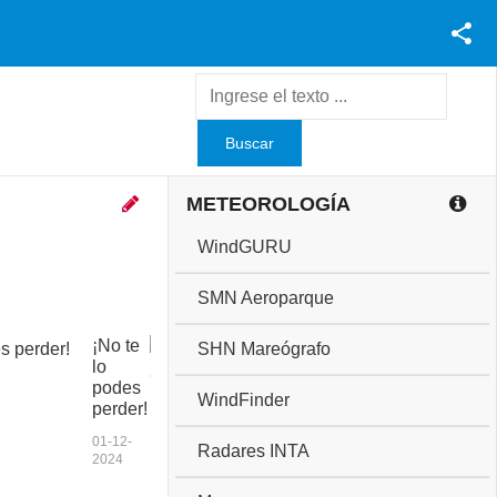
Facebook
Youtube
Twitter
Instagram
METEOROLOGÍA
WindGURU
SMN Aeroparque
¡No te
C
SHN Mareógrafo
lo
o
podes
p
WindFinder
perder!
a
a
01-12-
Radares INTA
n
2024
i
v