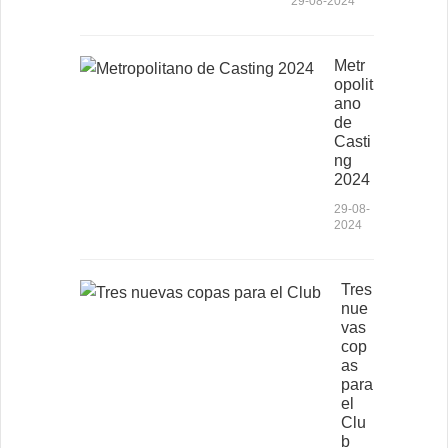
29-08-2024
Metr
opolit
ano
de
Casti
ng
2024
29-08-
2024
Tres
nue
vas
cop
as
para
el
Clu
b