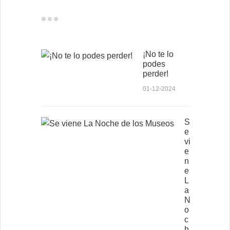
¡No te lo
podes
perder!
01-12-2024
S
e
vi
e
n
e
L
a
N
o
c
h