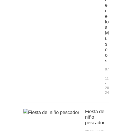
e
d
e
lo
s
M
u
s
e
o
s
07
-
11
-
20
24
Fiesta del
niño
pescador