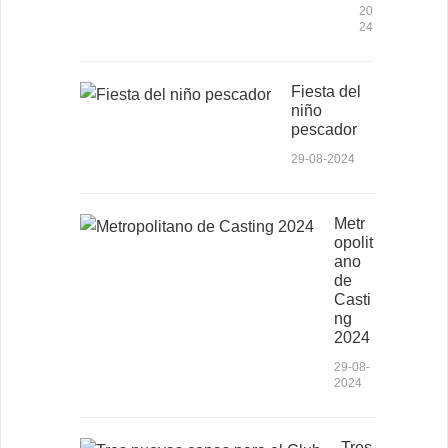
20
24
Fiesta del
niño
pescador
29-08-2024
Metr
opolit
ano
de
Casti
ng
2024
29-08-
2024
Tres