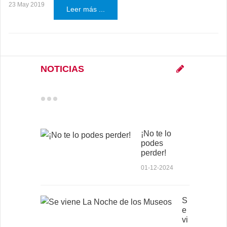
23 May 2019
Leer más ...
NOTICIAS
¡No te lo
podes
perder!
01-12-2024
S
e
vi