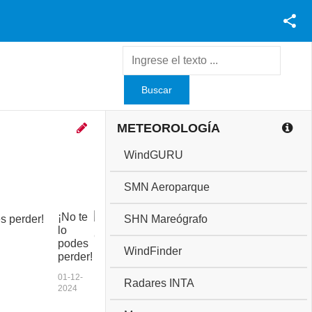
Facebook
Youtube
Twitter
Instagram
METEOROLOGÍA
WindGURU
SMN Aeroparque
¡No te
C
SHN Mareógrafo
lo
o
podes
p
WindFinder
perder!
a
a
01-12-
Radares INTA
n
2024
i
v