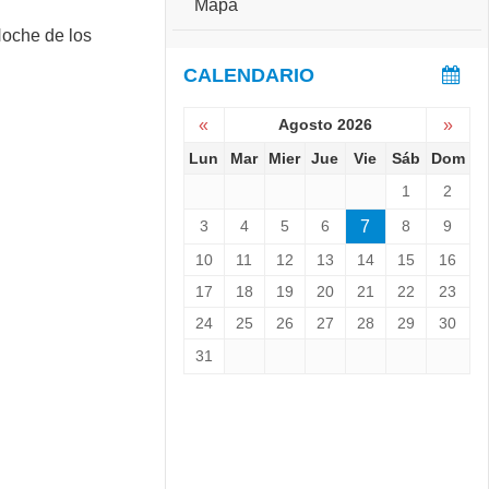
Mapa
e
S
r
e
s
v
CALENDARIO
a
i
r
e
i
«
Agosto 2026
»
n
o
e
Lun
Mar
Mier
Jue
Vie
Sáb
Dom
:
L
C
1
2
a
o
N
p
3
4
5
6
7
8
9
o
a
c
10
11
12
13
14
15
16
C
h
h
17
18
19
20
21
22
23
e
a
d
24
25
26
27
28
29
30
l
e
l
31
l
e
o
n
s
g
M
e
u
r
s
1
e