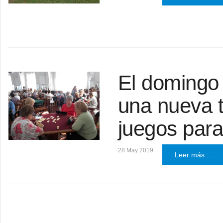
El domingo 
una nueva t
juegos par
28 May 2019
Leer más ...