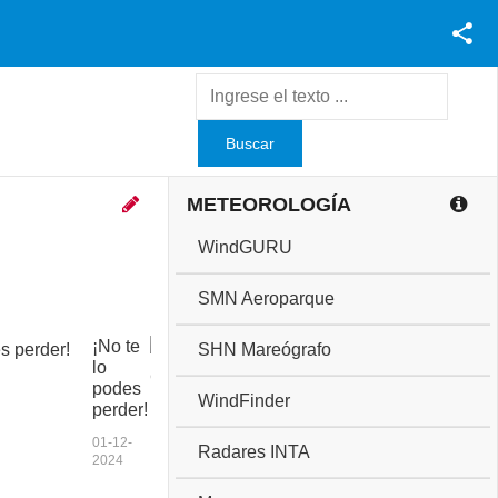
Facebook
Youtube
Twitter
Instagram
METEOROLOGÍA
WindGURU
SMN Aeroparque
¡No te
C
SHN Mareógrafo
lo
o
podes
p
WindFinder
perder!
a
a
01-12-
Radares INTA
n
2024
i
v