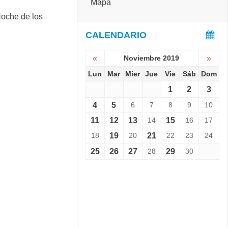
Mapa
e
S
r
e
s
v
CALENDARIO
a
i
r
e
i
«
Noviembre 2019
»
n
o
e
Lun
Mar
Mier
Jue
Vie
Sáb
Dom
:
L
C
1
2
3
a
o
N
p
4
5
6
7
8
9
10
o
a
11
12
13
14
15
16
17
c
C
h
h
18
19
20
21
22
23
24
e
a
d
25
26
27
28
29
30
l
e
l
l
e
o
n
s
g
M
e
u
r
s
1
e