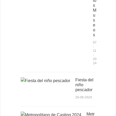
lo
s
M
u
s
e
o
s
07
-
11
-
20
24
Fiesta del
niño
pescador
29-08-2024
Metr