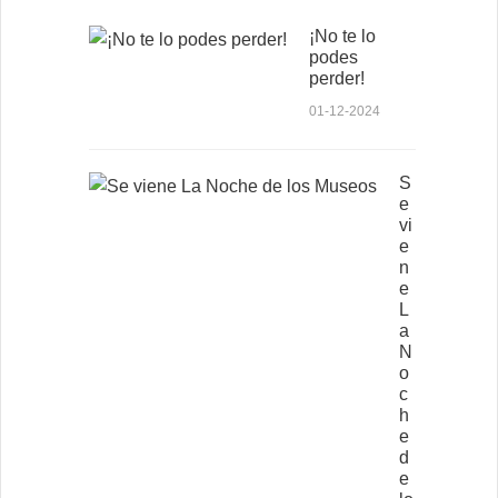
¡No te lo
podes
perder!
01-12-2024
S
e
vi
e
n
e
L
a
N
o
c
h
e
d
e