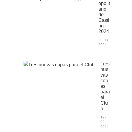
opolit
ano
de
Casti
ng
2024
29-08-
2024
Tres
nue
vas
cop
as
para
el
Clu
b
19-
08-
2024