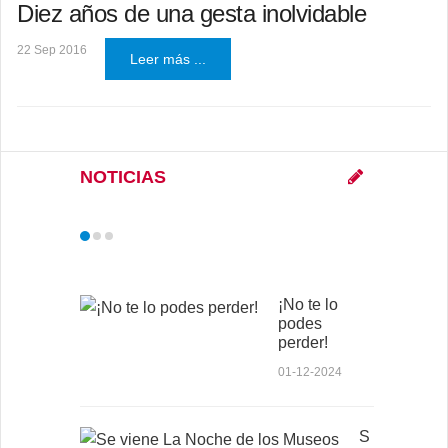
Diez años de una gesta inolvidable
22 Sep 2016
Leer más ...
NOTICIAS
¡No te lo
podes
perder!
01-12-2024
S