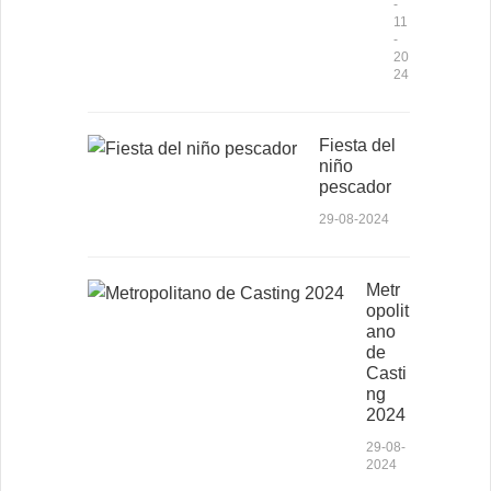
-
11
-
20
24
Fiesta del
niño
pescador
29-08-2024
Metr
opolit
ano
de
Casti
ng
2024
29-08-
2024