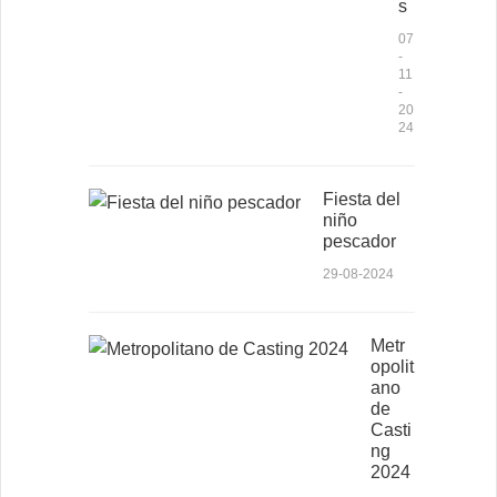
s
07
-
11
-
20
24
Fiesta del
niño
pescador
29-08-2024
Metr
opolit
ano
de
Casti
ng
2024