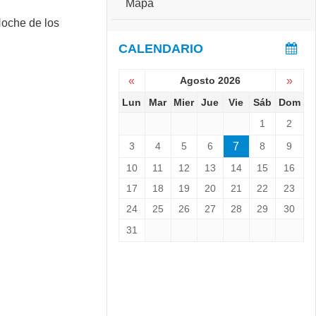
Mapa
e
S
r
e
s
v
CALENDARIO
a
i
r
e
i
«
Agosto 2026
»
n
o
e
Lun
Mar
Mier
Jue
Vie
Sáb
Dom
:
L
C
1
2
a
o
N
p
3
4
5
6
7
8
9
o
a
c
10
11
12
13
14
15
16
C
h
h
17
18
19
20
21
22
23
e
a
d
24
25
26
27
28
29
30
l
e
l
31
l
e
o
n
s
g
M
e
u
r
s
1
e