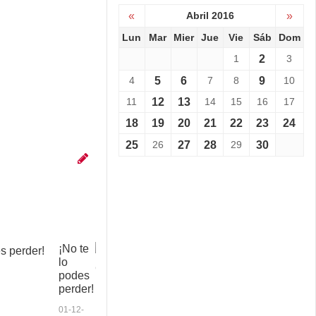
«
Abril 2016
»
Lun
Mar
Mier
Jue
Vie
Sáb
Dom
1
2
3
4
5
6
7
8
9
10
11
12
13
14
15
16
17
18
19
20
21
22
23
24
25
26
27
28
29
30
¡No te
C
lo
o
podes
p
perder!
a
a
01-12-
n