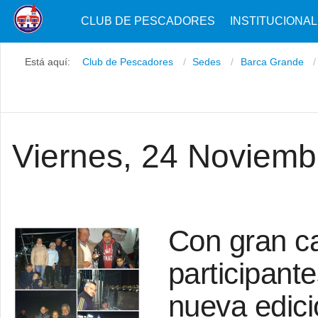
CLUB DE PESCADORES
INSTITUCIONAL
Está aquí:
Club de Pescadores
Sedes
Barca Grande
Viernes, 24 Noviemb
Con gran c
participante
nueva edici