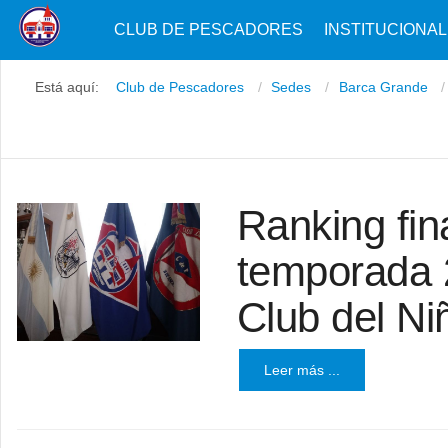
CLUB DE PESCADORES
INSTITUCIONAL
Está aquí:
Club de Pescadores
Sedes
Barca Grande
Ranking fina
temporada 
Club del N
Leer más ...