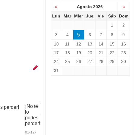
«
Agosto 2026
»
Lun
Mar
Mier
Jue
Vie
Sáb
Dom
1
2
3
4
5
6
7
8
9
10
11
12
13
14
15
16
17
18
19
20
21
22
23
24
25
26
27
28
29
30
31
¡No te
C
lo
o
podes
p
perder!
a
a
01-12-
n