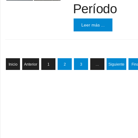
Período
Leer más ...
Inicio
Anterior
1
2
3
…
Siguiente
Fin