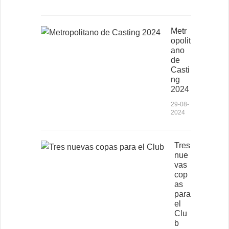
Metr
opolit
ano
de
Casti
ng
2024
29-08-
2024
Tres
nue
vas
cop
as
para
el
Clu
b