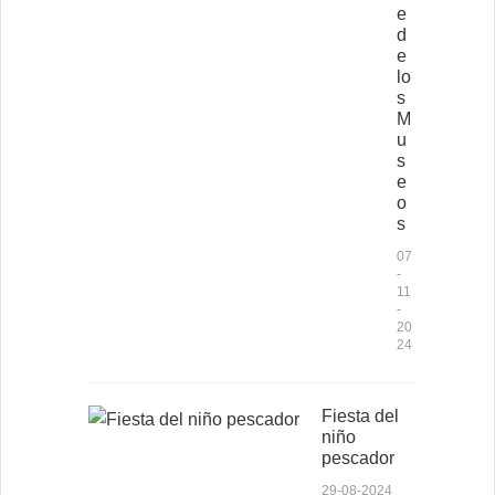
e
d
e
lo
s
M
u
s
e
o
s
07
-
11
-
20
24
Fiesta del
niño
pescador
29-08-2024