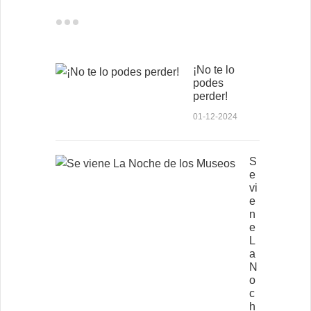
¡No te lo
podes
perder!
01-12-2024
S
e
vi
e
n
e
L
a
N
o
c
h