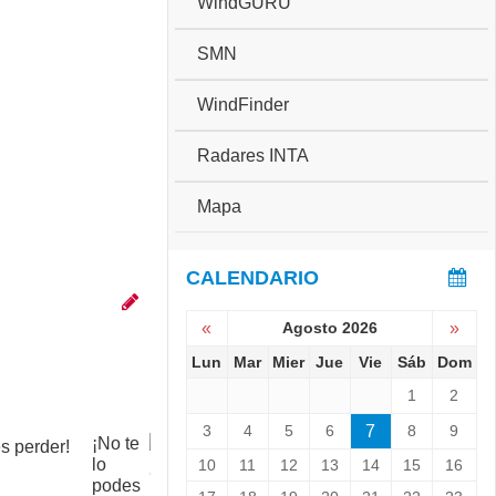
WindGURU
SMN
WindFinder
Radares INTA
Mapa
CALENDARIO
«
Agosto 2026
»
Lun
Mar
Mier
Jue
Vie
Sáb
Dom
1
2
3
4
5
6
7
8
9
¡No te
C
lo
o
10
11
12
13
14
15
16
podes
p