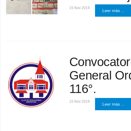
15 Nov 2019
Leer más ...
Convocator
General Ord
116°.
15 Nov 2019
Leer más ...