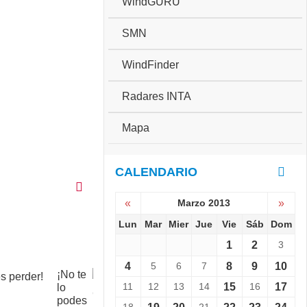
WindGURU
SMN
WindFinder
Radares INTA
Mapa
CALENDARIO
«
Marzo 2013
»
Lun
Mar
Mier
Jue
Vie
Sáb
Dom
1
2
3
4
5
6
7
8
9
10
¡No te
C
11
12
13
14
15
16
17
lo
o
podes
p