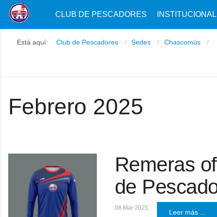
CLUB DE PESCADORES
INSTITUCIONAL
Está aquí:
Club de Pescadores
Sedes
Chascomús
Febrero 2025
Remeras ofi
de Pescado
08 Mar 2025
Leer más ...