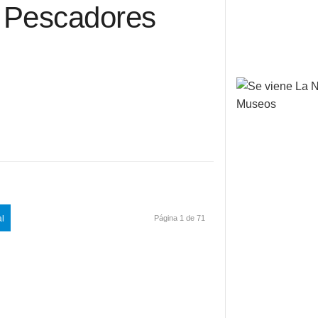
e Pescadores
al
Página 1 de 71