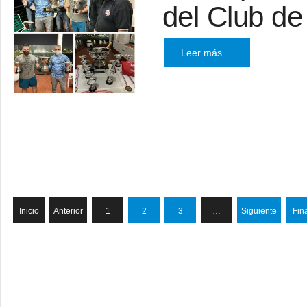
del Club d
Leer más ...
Inicio
Anterior
1
2
3
…
Siguiente
Fin