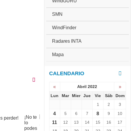
WindGURU
SMN
WindFinder
Radares INTA
Mapa
CALENDARIO
«
Abril 2022
»
Lun
Mar
Mier
Jue
Vie
Sáb
Dom
1
2
3
4
5
6
7
8
9
10
¡No te
C
11
12
13
14
15
16
17
lo
o
podes
p