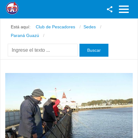
Facebook
Está aquí:
Club de Pescadores
Sedes
Youtube
Paraná Guazú
Twitter
Instagram