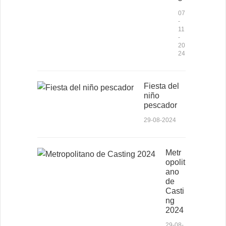
07
-
11
-
20
24
Fiesta del
niño
pescador
29-08-2024
Metr
opolit
ano
de
Casti
ng
2024
29-08-