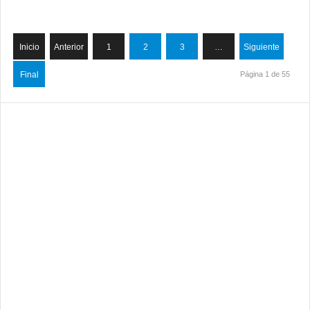
Inicio
Anterior
1
2
3
…
Siguiente
Final
Página 1 de 55