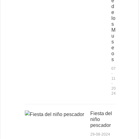
e
d
e
lo
s
M
u
s
e
o
s
07
-
11
-
20
24
Fiesta del
niño
pescador
29-08-2024