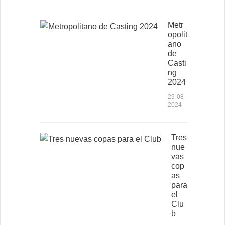
Metr
opolit
ano
de
Casti
ng
2024
29-08-
2024
Tres
nue
vas
cop
as
para
el
Clu
b