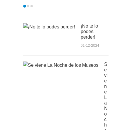
¡No te lo
podes
perder!
01-12-2024
S
e
vi
e
n
e
L
a
N
o
c
h