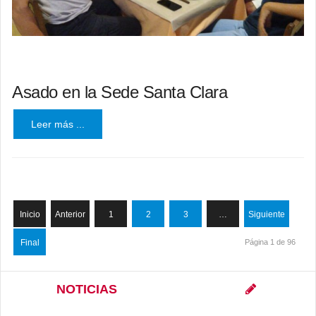
Asado en la Sede Santa Clara
Leer más ...
Inicio
Anterior
1
2
3
…
Siguiente
Final
Página 1 de 96
NOTICIAS