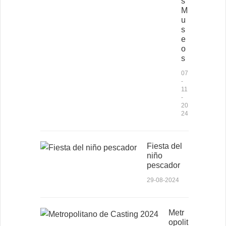
s
M
u
s
e
o
s
07
-
11
-
20
24
Fiesta del
niño
pescador
29-08-2024
Metr
opolit