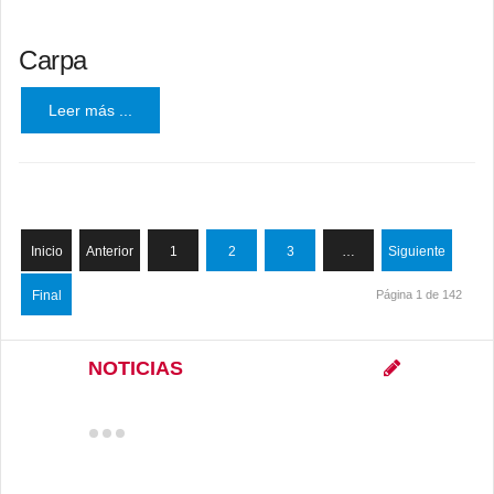
Carpa
Leer más ...
Inicio
Anterior
1
2
3
…
Siguiente
Final
Página 1 de 142
NOTICIAS