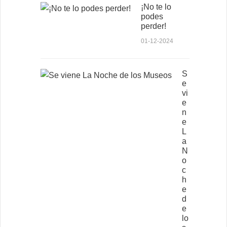
¡No te lo
podes
perder!
01-12-2024
S
e
vi
e
n
e
L
a
N
o
c
h
e
d
e
lo