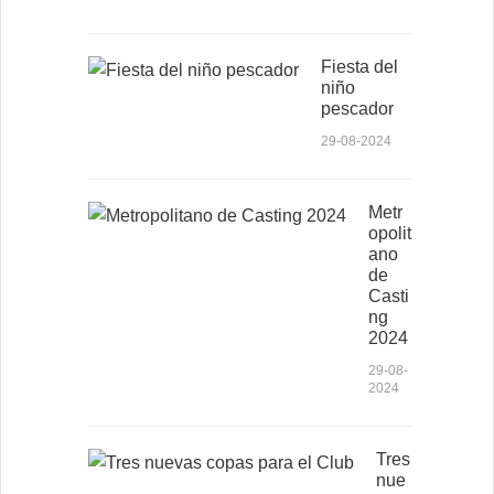
Fiesta del
niño
pescador
29-08-2024
Metr
opolit
ano
de
Casti
ng
2024
29-08-
2024
Tres
nue