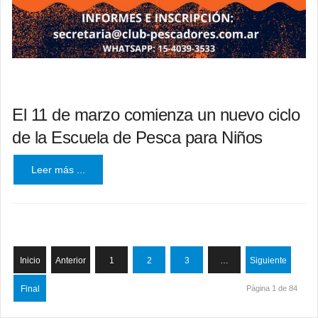
El 11 de marzo comienza un nuevo ciclo
de la Escuela de Pesca para Niños
Leer más ...
Inicio
Anterior
1
2
3
…
Siguiente
Final
Página 1 de 84