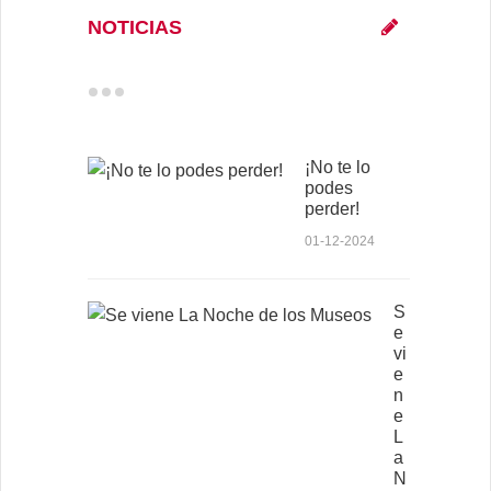
NOTICIAS
¡No te lo
podes
perder!
01-12-2024
S
e
vi
e
n
e
L
a
N