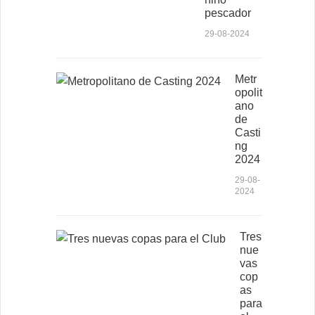
pescador
29-08-2024
Metr
opolit
ano
de
Casti
ng
2024
29-08-
2024
Tres
nue
vas
cop
as
para