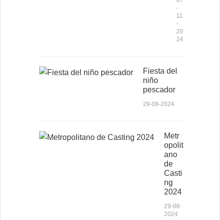
-
11
-
20
24
Fiesta del
niño
pescador
29-08-2024
Metr
opolit
ano
de
Casti
ng
2024
29-08-
2024