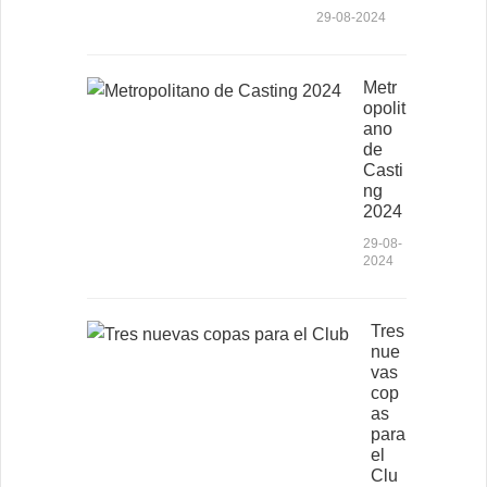
29-08-2024
Metr
opolit
ano
de
Casti
ng
2024
29-08-
2024
Tres
nue
vas
cop
as
para
el
Clu