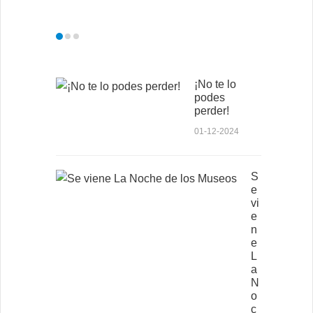
¡No te lo
podes
perder!
01-12-2024
S
e
vi
e
n
e
L
a
N
o
c