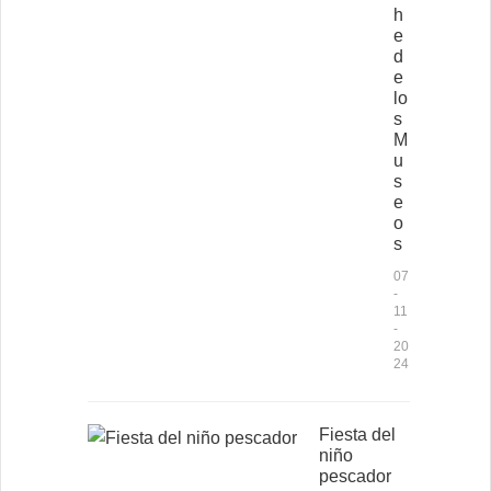
h
e
d
e
lo
s
M
u
s
e
o
s
07
-
11
-
20
24
Fiesta del
niño
pescador