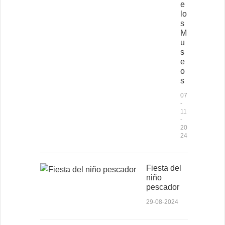
e
lo
s
M
u
s
e
o
s
07
-
11
-
20
24
Fiesta del
niño
pescador
29-08-2024