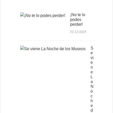
¡No te lo
podes
perder!
01-12-2024
S
e
vi
e
n
e
L
a
N
o
c
h
e
d