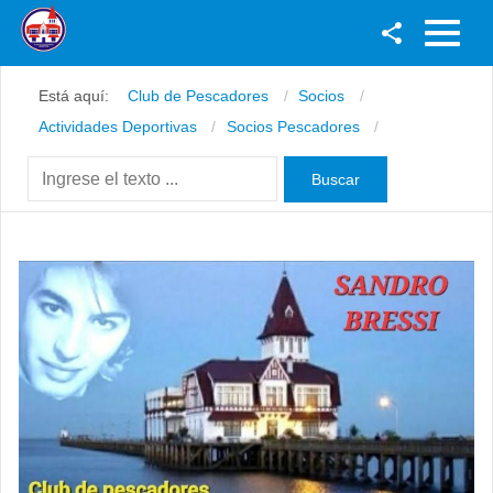
Facebook
Está aquí:
Club de Pescadores
Socios
Youtube
Actividades Deportivas
Socios Pescadores
Twitter
Instagram