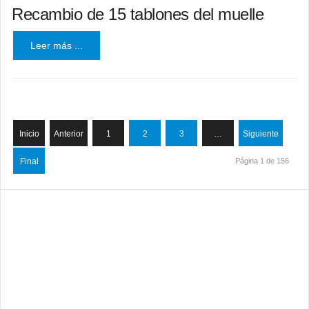
Recambio de 15 tablones del muelle
Leer más ...
Inicio
Anterior
1
2
3
…
Siguiente
Final
Página 1 de 156