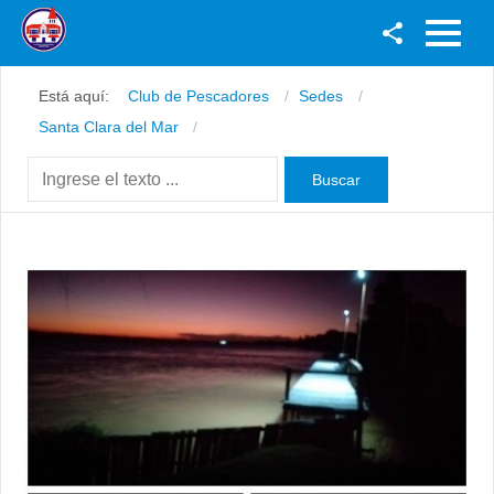
Facebook
Está aquí:
Club de Pescadores
Sedes
Youtube
Santa Clara del Mar
Twitter
Instagram