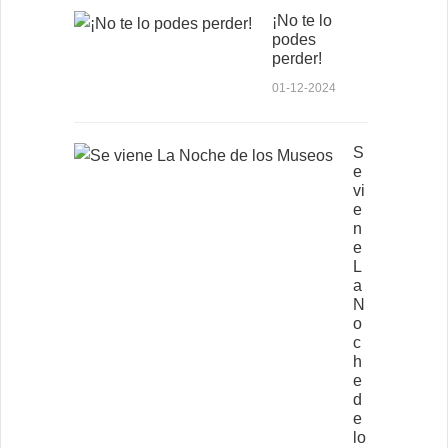
¡No te lo
podes
perder!
01-12-2024
S
e
vi
e
n
e
L
a
N
o
c
h
e
d
e
lo