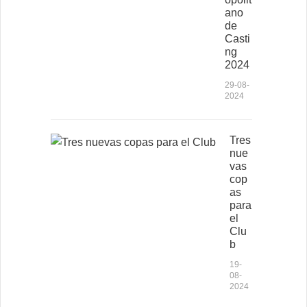
ano
de
Casti
ng
2024
29-08-
2024
Tres
nue
vas
cop
as
para
el
Clu
b
19-
08-
2024