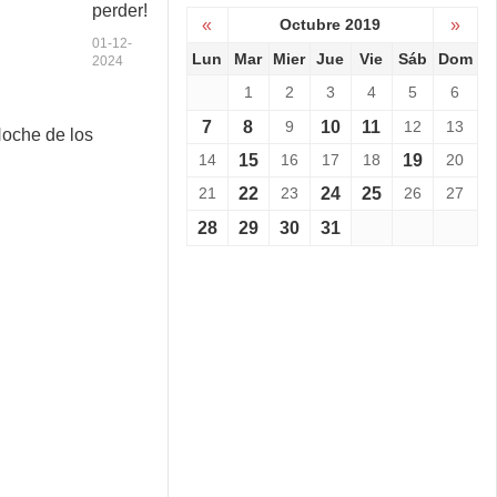
perder!
a
«
Octubre 2019
»
a
01-12-
n
Lun
Mar
Mier
Jue
Vie
Sáb
Dom
2024
i
1
2
3
4
5
6
v
e
7
8
9
10
11
12
13
S
r
e
s
14
15
16
17
18
19
20
v
a
21
22
23
24
25
26
27
i
r
e
i
28
29
30
31
n
o
e
:
L
C
a
o
N
p
o
a
c
C
h
h
e
a
d
l
e
l
l
e
o
n