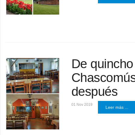
De quincho
Chascomús: 
después
01 Nov 2019
Leer más ...