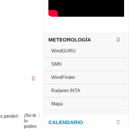
METEOROLOGÍA
WindGURU
SMN
WindFinder
Radares INTA
Mapa
¡No te
C
lo
o
CALENDARIO
podes
p