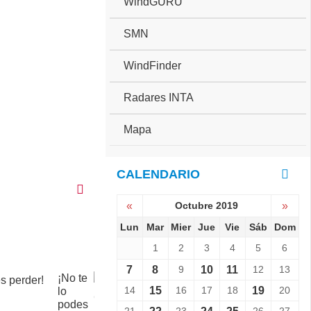
WindGURU
SMN
WindFinder
Radares INTA
Mapa
CALENDARIO
«
Octubre 2019
»
Lun
Mar
Mier
Jue
Vie
Sáb
Dom
1
2
3
4
5
6
7
8
9
10
11
12
13
¡No te
C
14
15
16
17
18
19
20
lo
o
podes
p