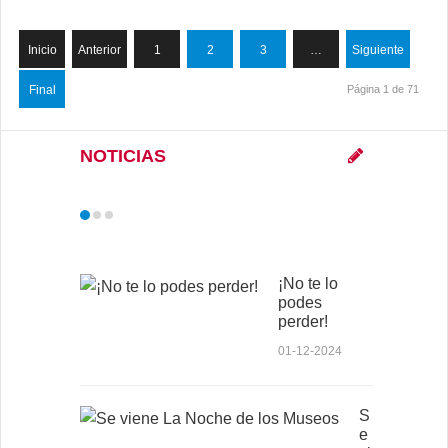
Inicio
Anterior
1
2
3
…
Siguiente
Final
Página 1 de 71
NOTICIAS
¡No te lo
podes
perder!
01-12-2024
S
e