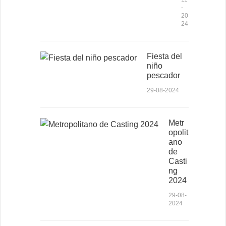
-
20
24
Fiesta del
niño
pescador
29-08-2024
Metr
opolit
ano
de
Casti
ng
2024
29-08-
2024