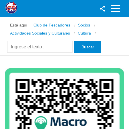
Facebook
Está aquí:
Club de Pescadores
Socios
Youtube
Actividades Sociales y Culturales
Cultura
Twitter
Instagram