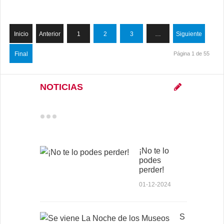
Inicio
Anterior
1
2
3
…
Siguiente
Final
Página 1 de 55
NOTICIAS
¡No te lo
podes
perder!
01-12-2024
S