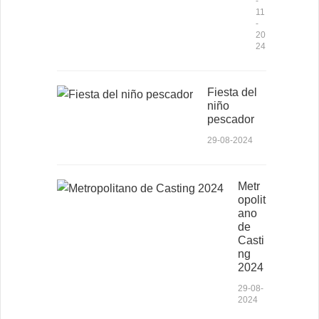
-
11
-
20
24
Fiesta del
niño
pescador
29-08-2024
Metr
opolit
ano
de
Casti
ng
2024
29-08-
2024