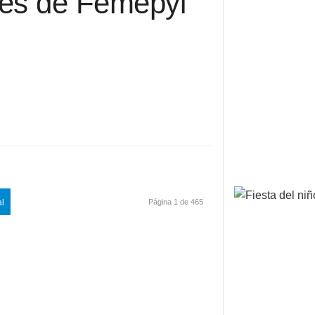
es de Femepyl
al
Página 1 de 465