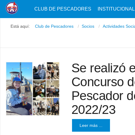
CLUB DE PESCADORES
INSTITUCIONAL
Está aquí:
Club de Pescadores
Socios
Actividades Soci
Se realizó e
Concurso d
Pescador d
2022/23
Leer más ...