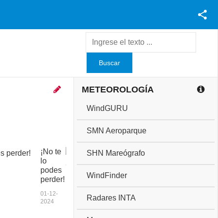
Facebook
Youtube
Twitter
Instagram
METEOROLOGÍA
WindGURU
SMN Aeroparque
¡No te
C
SHN Mareógrafo
lo
o
podes
p
WindFinder
perder!
a
a
01-12-
Radares INTA
n
2024
i
v