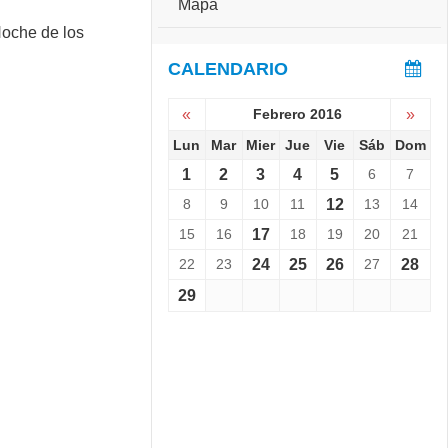
Mapa
e
S
r
e
s
v
CALENDARIO
a
i
r
e
i
«
Febrero 2016
»
n
o
e
Lun
Mar
Mier
Jue
Vie
Sáb
Dom
:
L
C
1
2
3
4
5
6
7
a
o
N
8
9
10
11
12
13
14
p
o
a
15
16
17
18
19
20
21
c
C
h
h
22
23
24
25
26
27
28
e
a
d
29
l
e
l
l
e
o
n
s
g
M
e
u
r
s
1
e