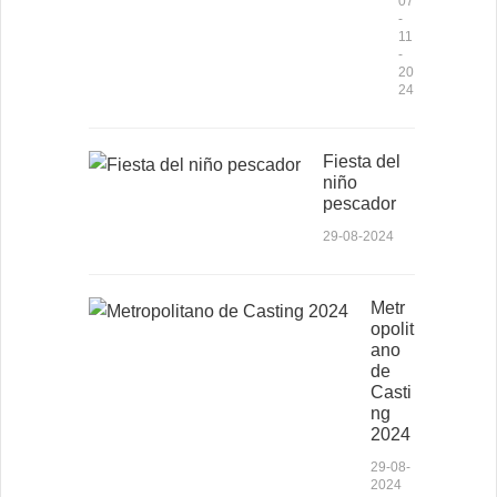
07
-
11
-
20
24
Fiesta del
niño
pescador
29-08-2024
Metr
opolit
ano
de
Casti
ng
2024
29-08-
2024