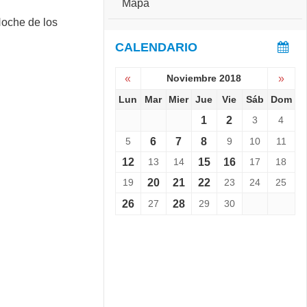
Mapa
e
S
r
e
s
v
CALENDARIO
a
i
r
e
i
«
Noviembre 2018
»
n
o
e
Lun
Mar
Mier
Jue
Vie
Sáb
Dom
:
L
C
1
2
3
4
a
o
N
p
5
6
7
8
9
10
11
o
a
12
13
14
15
16
17
18
c
C
h
h
19
20
21
22
23
24
25
e
a
d
26
27
28
29
30
l
e
l
l
e
o
n
s
g
M
e
u
r
s
1
e