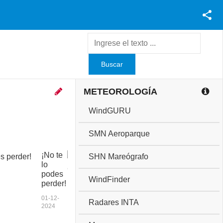
Facebook
Youtube
Twitter
Instagram
METEOROLOGÍA
WindGURU
SMN Aeroparque
¡No te
C
SHN Mareógrafo
lo
o
podes
p
WindFinder
perder!
a
a
01-12-
Radares INTA
n
2024
i
v