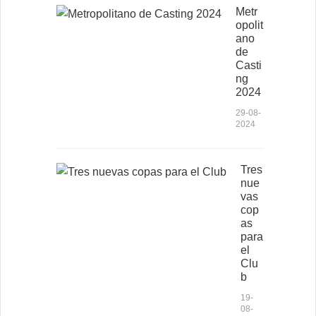
Metr
opolit
ano
de
Casti
ng
2024
29-08-
2024
Tres
nue
vas
cop
as
para
el
Clu
b
19-
08-