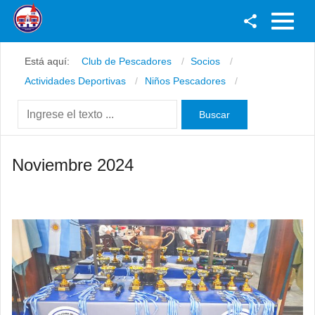
Facebook
Está aquí:
Club de Pescadores
Socios
Youtube
Actividades Deportivas
Niños Pescadores
Twitter
Instagram
Noviembre 2024