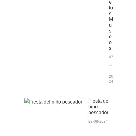
e
lo
s
M
u
s
e
o
s
07
-
11
-
20
24
Fiesta del
niño
pescador
29-08-2024