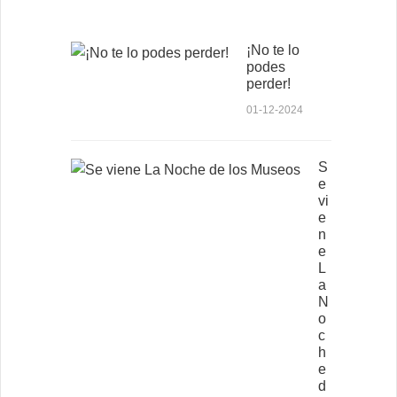
¡No te lo
podes
perder!
01-12-2024
S
e
vi
e
n
e
L
a
N
o
c
h
e
d