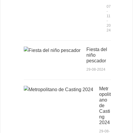
07
-
11
-
20
24
Fiesta del
niño
pescador
29-08-2024
Metr
opolit
ano
de
Casti
ng
2024
29-08-