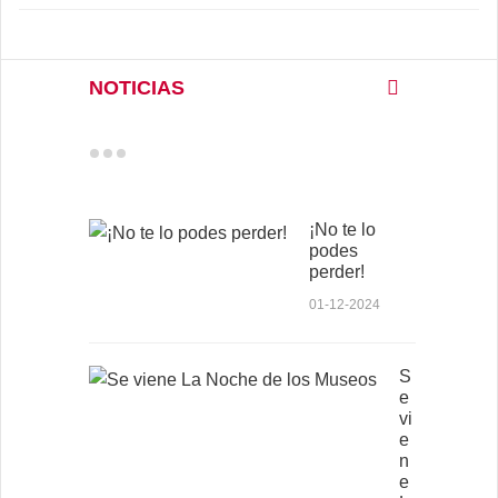
NOTICIAS
¡No te lo
podes
perder!
01-12-2024
S
e
vi
e
n
e