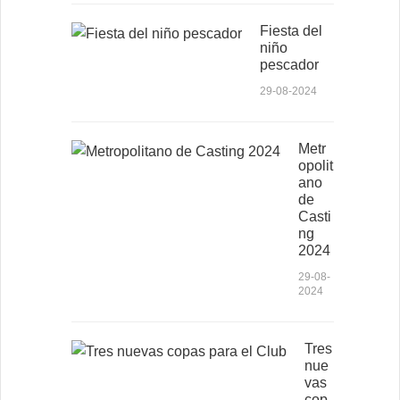
Fiesta del
niño
pescador
29-08-2024
Metr
opolit
ano
de
Casti
ng
2024
29-08-
2024
Tres
nue
vas
cop