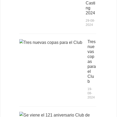
Casti
ng
2024
29-08-
2024
Tres
nue
vas
cop
as
para
el
Clu
b
19-
08-
2024
S