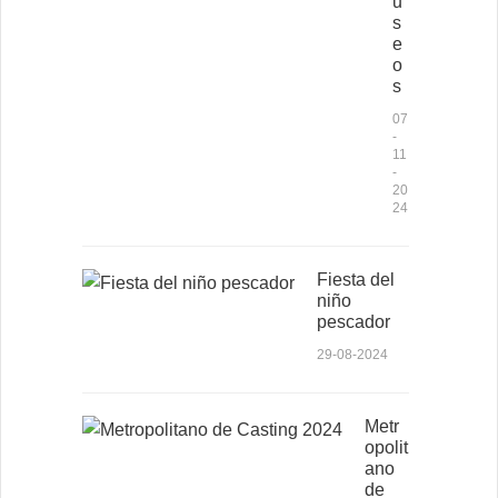
u
s
e
o
s
07
-
11
-
20
24
Fiesta del
niño
pescador
29-08-2024
Metr
opolit
ano
de